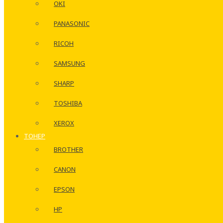
OKI
PANASONIC
RICOH
SAMSUNG
SHARP
TOSHIBA
XEROX
ТОНЕР
BROTHER
CANON
EPSON
HP