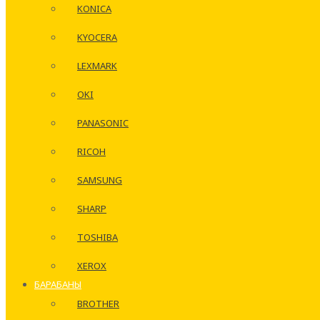
KONICA
KYOCERA
LEXMARK
OKI
PANASONIC
RICOH
SAMSUNG
SHARP
TOSHIBA
XEROX
БАРАБАНЫ
BROTHER