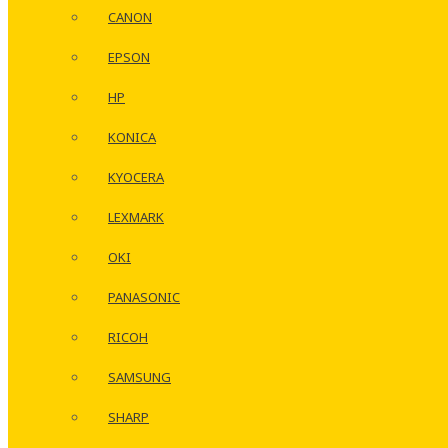
CANON
EPSON
HP
KONICA
KYOCERA
LEXMARK
OKI
PANASONIC
RICOH
SAMSUNG
SHARP