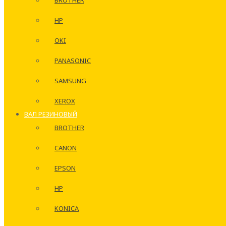
BROTHER
HP
OKI
PANASONIC
SAMSUNG
XEROX
ВАЛ РЕЗИНОВЫЙ
BROTHER
CANON
EPSON
HP
KONICA