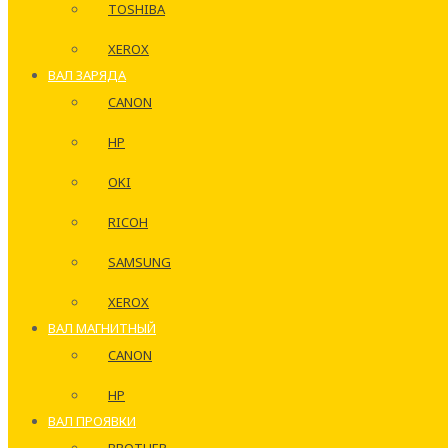
TOSHIBA
XEROX
ВАЛ ЗАРЯДА
CANON
HP
OKI
RICOH
SAMSUNG
XEROX
ВАЛ МАГНИТНЫЙ
CANON
HP
ВАЛ ПРОЯВКИ