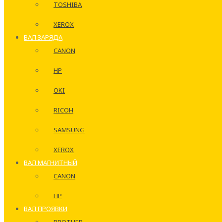
TOSHIBA
XEROX
ВАЛ ЗАРЯДА
CANON
HP
OKI
RICOH
SAMSUNG
XEROX
ВАЛ МАГНИТНЫЙ
CANON
HP
ВАЛ ПРОЯВКИ