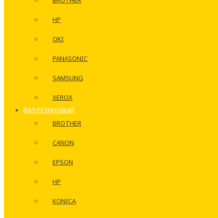
BROTHER
HP
OKI
PANASONIC
SAMSUNG
XEROX
ВАЛ РЕЗИНОВЫЙ
BROTHER
CANON
EPSON
HP
KONICA