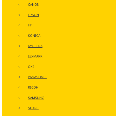
CANON
EPSON
HP
KONICA
KYOCERA
LEXMARK
OKI
PANASONIC
RICOH
SAMSUNG
SHARP