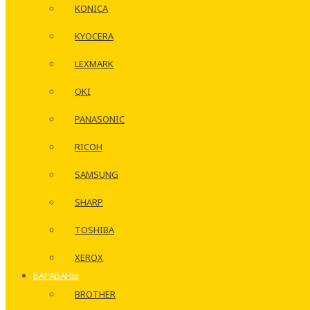
KONICA
KYOCERA
LEXMARK
OKI
PANASONIC
RICOH
SAMSUNG
SHARP
TOSHIBA
XEROX
БАРАБАНЫ
BROTHER