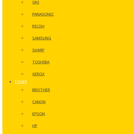
OKI
PANASONIC
RICOH
SAMSUNG
SHARP
TOSHIBA
XEROX
ТОНЕР
BROTHER
CANON
EPSON
HP