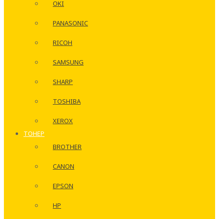
OKI
PANASONIC
RICOH
SAMSUNG
SHARP
TOSHIBA
XEROX
ТОНЕР
BROTHER
CANON
EPSON
HP