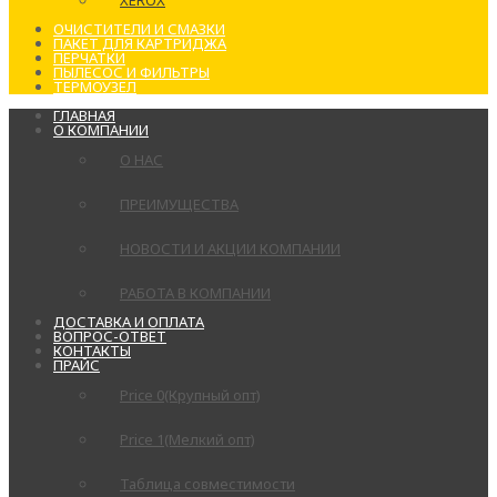
XEROX
ОЧИСТИТЕЛИ И СМАЗКИ
ПАКЕТ ДЛЯ КАРТРИДЖА
ПЕРЧАТКИ
ПЫЛЕСОС И ФИЛЬТРЫ
ТЕРМОУЗЕЛ
ГЛАВНАЯ
О КОМПАНИИ
О НАС
ПРЕИМУЩЕСТВА
НОВОСТИ И АКЦИИ КОМПАНИИ
РАБОТА В КОМПАНИИ
ДОСТАВКА И ОПЛАТА
ВОПРОС-ОТВЕТ
КОНТАКТЫ
ПРАЙС
Price 0(Крупный опт)
Price 1(Мелкий опт)
Таблица совместимости