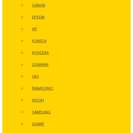
CANON
EPSON
HP
KONICA
KYOCERA
LEXMARK
OKI
PANASONIC
RICOH
SAMSUNG
SHARP