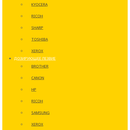
KYOCERA
RICOH
SHARP
TOSHIBA
XEROX
ДОЗИРУЮЩЕЕ ЛЕЗВИЕ
BROTHER
CANON
HP
RICOH
SAMSUNG
XEROX