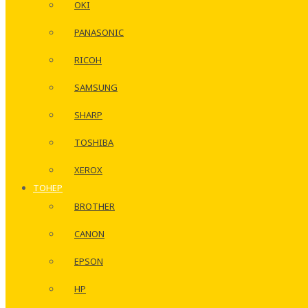
OKI
PANASONIC
RICOH
SAMSUNG
SHARP
TOSHIBA
XEROX
ТОНЕР
BROTHER
CANON
EPSON
HP