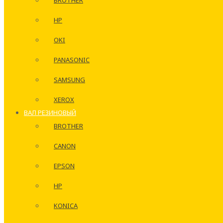
BROTHER
HP
OKI
PANASONIC
SAMSUNG
XEROX
ВАЛ РЕЗИНОВЫЙ
BROTHER
CANON
EPSON
HP
KONICA