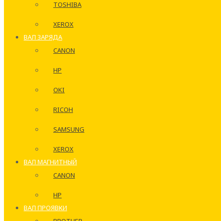
TOSHIBA
XEROX
ВАЛ ЗАРЯДА
CANON
HP
OKI
RICOH
SAMSUNG
XEROX
ВАЛ МАГНИТНЫЙ
CANON
HP
ВАЛ ПРОЯВКИ