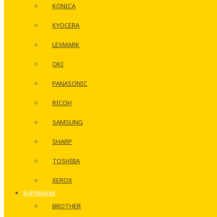
KONICA
KYOCERA
LEXMARK
OKI
PANASONIC
RICOH
SAMSUNG
SHARP
TOSHIBA
XEROX
БАРАБАНЫ
BROTHER