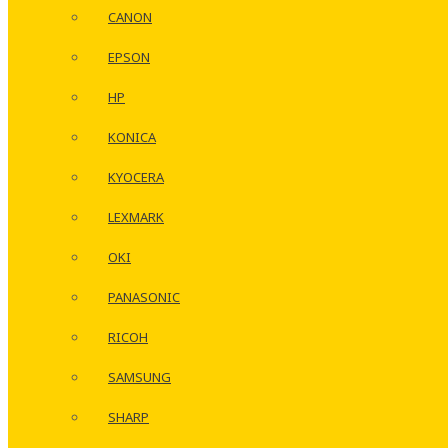
CANON
EPSON
HP
KONICA
KYOCERA
LEXMARK
OKI
PANASONIC
RICOH
SAMSUNG
SHARP