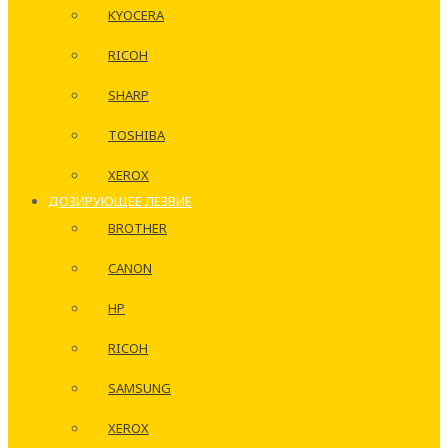
KYOCERA
RICOH
SHARP
TOSHIBA
XEROX
ДОЗИРУЮЩЕЕ ЛЕЗВИЕ
BROTHER
CANON
HP
RICOH
SAMSUNG
XEROX