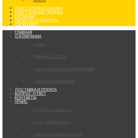
XEROX
ОЧИСТИТЕЛИ И СМАЗКИ
ПАКЕТ ДЛЯ КАРТРИДЖА
ПЕРЧАТКИ
ПЫЛЕСОС И ФИЛЬТРЫ
ТЕРМОУЗЕЛ
ГЛАВНАЯ
О КОМПАНИИ
О НАС
ПРЕИМУЩЕСТВА
НОВОСТИ И АКЦИИ КОМПАНИИ
РАБОТА В КОМПАНИИ
ДОСТАВКА И ОПЛАТА
ВОПРОС-ОТВЕТ
КОНТАКТЫ
ПРАЙС
Price 0(Крупный опт)
Price 1(Мелкий опт)
Таблица совместимости