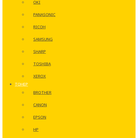
OKI
PANASONIC
RICOH
SAMSUNG
SHARP
TOSHIBA
XEROX
ТОНЕР
BROTHER
CANON
EPSON
HP