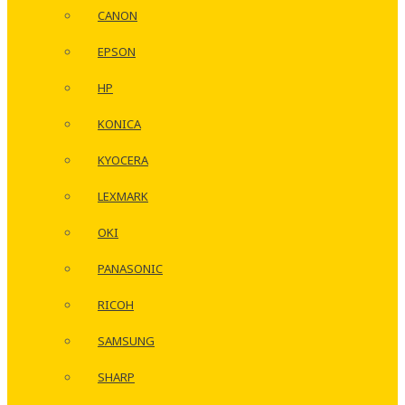
CANON
EPSON
HP
KONICA
KYOCERA
LEXMARK
OKI
PANASONIC
RICOH
SAMSUNG
SHARP