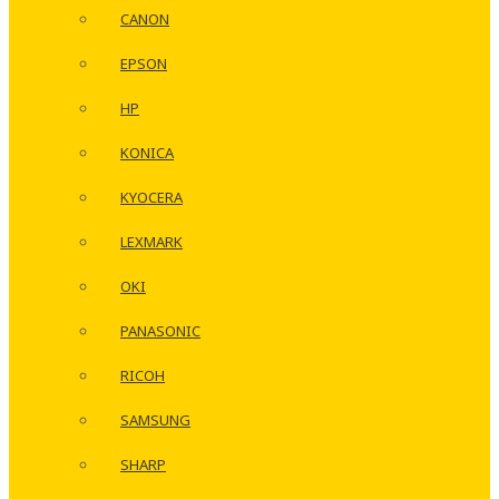
CANON
EPSON
HP
KONICA
KYOCERA
LEXMARK
OKI
PANASONIC
RICOH
SAMSUNG
SHARP