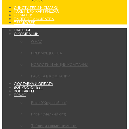
XEROX
ОЧИСТИТЕЛИ И СМАЗКИ
ПАКЕТ ДЛЯ КАРТРИДЖА
ПЕРЧАТКИ
ПЫЛЕСОС И ФИЛЬТРЫ
ТЕРМОУЗЕЛ
ГЛАВНАЯ
О КОМПАНИИ
О НАС
ПРЕИМУЩЕСТВА
НОВОСТИ И АКЦИИ КОМПАНИИ
РАБОТА В КОМПАНИИ
ДОСТАВКА И ОПЛАТА
ВОПРОС-ОТВЕТ
КОНТАКТЫ
ПРАЙС
Price 0(Крупный опт)
Price 1(Мелкий опт)
Таблица совместимости