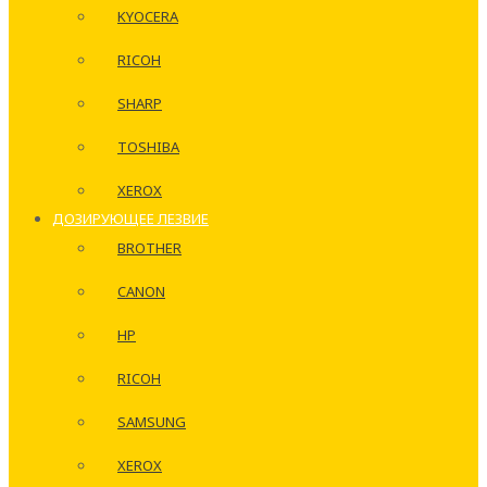
KYOCERA
RICOH
SHARP
TOSHIBA
XEROX
ДОЗИРУЮЩЕЕ ЛЕЗВИЕ
BROTHER
CANON
HP
RICOH
SAMSUNG
XEROX