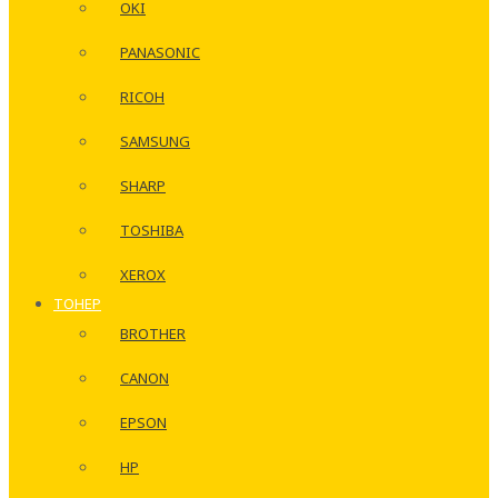
OKI
PANASONIC
RICOH
SAMSUNG
SHARP
TOSHIBA
XEROX
ТОНЕР
BROTHER
CANON
EPSON
HP