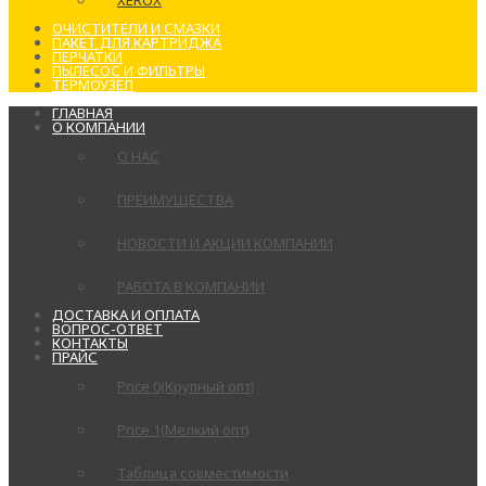
XEROX
ОЧИСТИТЕЛИ И СМАЗКИ
ПАКЕТ ДЛЯ КАРТРИДЖА
ПЕРЧАТКИ
ПЫЛЕСОС И ФИЛЬТРЫ
ТЕРМОУЗЕЛ
ГЛАВНАЯ
О КОМПАНИИ
О НАС
ПРЕИМУЩЕСТВА
НОВОСТИ И АКЦИИ КОМПАНИИ
РАБОТА В КОМПАНИИ
ДОСТАВКА И ОПЛАТА
ВОПРОС-ОТВЕТ
КОНТАКТЫ
ПРАЙС
Price 0(Крупный опт)
Price 1(Мелкий опт)
Таблица совместимости