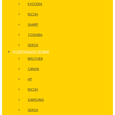
KYOCERA
RICOH
SHARP
TOSHIBA
XEROX
ДОЗИРУЮЩЕЕ ЛЕЗВИЕ
BROTHER
CANON
HP
RICOH
SAMSUNG
XEROX