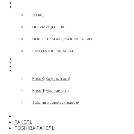
ГЛАВНАЯ
О КОМПАНИИ
О НАС
ПРЕИМУЩЕСТВА
НОВОСТИ И АКЦИИ КОМПАНИИ
РАБОТА В КОМПАНИИ
ДОСТАВКА И ОПЛАТА
ВОПРОС-ОТВЕТ
КОНТАКТЫ
ПРАЙС
Price 0(Крупный опт)
Price 1(Мелкий опт)
Таблица совместимости
РАКЕЛЬ
TOSHIBA РАКЕЛЬ