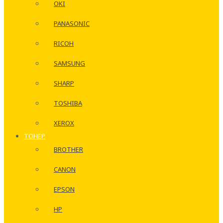
OKI
PANASONIC
RICOH
SAMSUNG
SHARP
TOSHIBA
XEROX
ТОНЕР
BROTHER
CANON
EPSON
HP