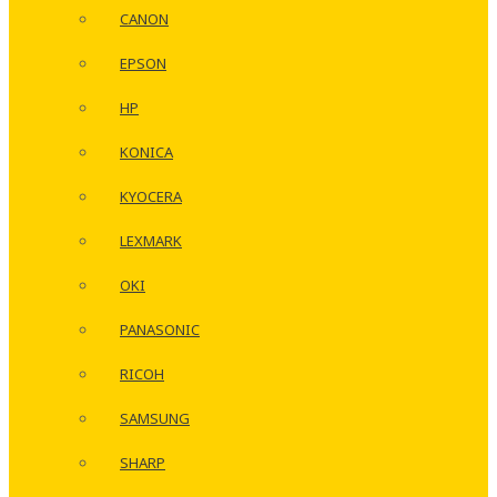
CANON
EPSON
HP
KONICA
KYOCERA
LEXMARK
OKI
PANASONIC
RICOH
SAMSUNG
SHARP